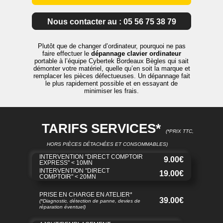
Nous contacter au : 05 56 75 38 79
Plutôt que de changer d’ordinateur, pourquoi ne pas
faire effectuer le
dépannage clavier ordinateur
portable à l’équipe Cybertek Bordeaux Bègles qui sait
démonter votre matériel, quelle qu’en soit la marque et
remplacer les pièces défectueuses. Un dépannage fait
le plus rapidement possible et en essayant de
minimiser les frais.
TARIFS SERVICES*
(*PRIX TTC,
HORS PIÈCES DÉTACHÉES ET CONSOMMABLES)
INTERVENTION "DIRECT COMPTOIR
9.00€
EXPRESS" < 10MN
INTERVENTION "DIRECT
19.00€
COMPTOIR" < 20MN
PRISE EN CHARGE EN ATELIER*
39.00€
(*Diagnostic, détection de panne, devies de
réparation éventuel)